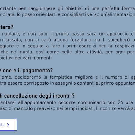
rtante per raggiungere gli obiettivi di una perfetta forma 
rata. Io posso orientarti e consigliarti verso un’alimentazion
tare?
a nuotare, e non solo! Il primo passo sarà un approccio c
i rilassato, non ci sarà alcuna forzatura ma ti spiegherò p
giare e in seguito a fare i primi esercizi per la respirazi
he nel nuoto, così come nelle altre attività, per ogni pe
biettivi dei vari momenti.
zione e il pagamento?
 insieme, decideremo la tempistica migliore e il numero di 
trà essere corrisposto in assegni o contanti al primo appunta
di cancellazione degli incontri?
sentarsi all’appuntamento occorre comunicarlo con 24 ore 
so di mancato preavviso nei tempi indicati, l’incontro verrà a
ita