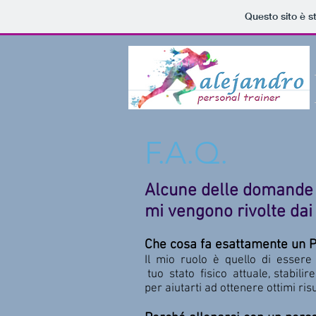
Questo sito è s
F.A.Q.
Alcune delle domande
mi vengono rivolte dai 
Che cosa fa esattamente un P
Il mio ruolo è quello di essere 
tuo stato fisico attuale, stabilire
per aiutarti ad ottenere ottimi risu