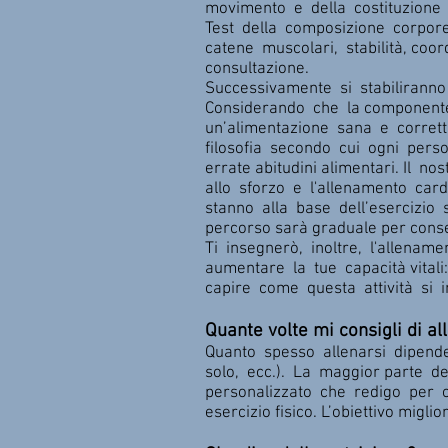
movimento e della costituzione co
Test della composizione corporea
catene muscolari, stabilità, coor
consultazione.
Successivamente si stabiliranno 
Considerando che la componente 
un’alimentazione sana e corretta
filosofia secondo cui ogni perso
errate abitudini alimentari. Il 
allo sforzo e l'allenamento car
stanno alla base dell’esercizio su
percorso sarà graduale per consen
Ti insegnerò, inoltre, l'allena
aumentare la tue capacità vital
capire come questa attività si 
Quante volte mi consigli di a
Quanto spesso allenarsi dipende 
solo, ecc.). La maggior parte d
personalizzato che redigo per o
esercizio fisico. L’obiettivo migli