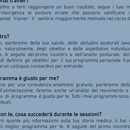
nal trainer?
oltre a farti raggiungere un buon risultato, segue i tuoi 
l’insorgenza di posture errate che possono vanificare i
onal trainer ti sentirai maggiormente motivato nel corso degl
tro?
, parleremo della tua salute, delle abitudini posturali lavo
, naturalmente, degli obiettivi e delle aspettative individ
a. A seguito del primo incontro e dell’analisi posturale, de
i definire gli obiettivi per il tuo programma personale. Il p
ì un colloquio conoscitivo per entrambi.
ogramma è giusto per me?
anno per una consulenza-anamnesi gratuita, parleremo della
ell’alimentazione; faremo anche un’analisi del movimento 
o di programma è giusto per te. Tutti i miei programmi sono 
iduali.
on te, cosa succederà durante le sessioni?
ò quante più informazioni sulla tua storia medica, il tuo v
 il miglior programma per te. A seguito del primo incontro 