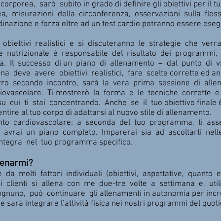
rporea, sarò subito in grado di definire gli obiettivi per il
, misurazioni della circonferenza, osservazioni sulla flessi
dinazione e forza oltre ad un test cardio potranno essere esegu
obiettivi realistici e si discuteranno le strategie che verra
nutrizionale è responsabile del risultato dei programmi, 
. Il successo di un piano di allenamento – dal punto di vis
na deve avere obiettivi realistici, fare scelte corrette ed 
nostro secondo incontro, sarà la vera prima sessione di allen
diovascolare. Ti mostrerò la forma e le tecniche corrette e
 cui ti stai concentrando. Anche se il tuo obiettivo finale è l
tire al tuo corpo di adattarsi al nuovo stile di allenamento.
mento cardiovascolare: a seconda del tuo programma, ti asse
i: avrai un piano completo. Imparerai sia ad ascoltarti nel
integra nel tuo programma specifico.
llenarmi?
da molti fattori individuali (obiettivi, aspettative, quanto 
ei clienti si allena con me due-tre volte a settimana e, ut
gnuno, può continuare gli allenamenti in autonomia per incr
ore sarà integrare l’attività fisica nei nostri programmi del quot