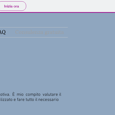
Inizia ora
AQ
Consulenza gratuita
motiva. È mio compito valutare il
lizzato e fare tutto il necessario