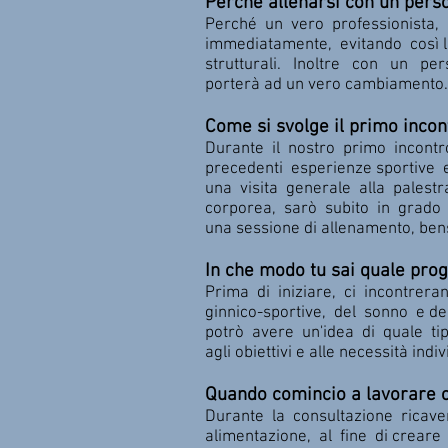
Perché allenarsi con un perso
Perché un vero professionista, 
immediatamente, evitando così 
strutturali. Inoltre con un pers
porterà ad un vero cambiamento.
Come si svolge il primo incon
Durante il nostro primo incontro
precedenti esperienze sportive e
una visita generale alla palestr
corporea, sarò subito in grado d
una sessione di allenamento, bens
In che modo tu sai quale pr
Prima di iniziare, ci incontrer
ginnico-sportive, del sonno e d
potrò avere un'idea di quale tip
agli obiettivi e alle necessità indiv
Quando comincio a lavorare c
Durante la consultazione ricaver
alimentazione, al fine di creare