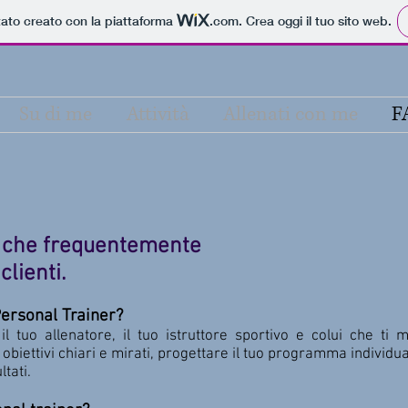
tato creato con la piattaforma
.com
. Crea oggi il tuo sito web.
Su di me
Attività
Allenati con me
F
 che frequentemente
clienti.
ersonal Trainer?
il tuo allenatore, il tuo istruttore sportivo e colui che ti 
 obiettivi chiari e mirati, progettare il tuo programma individua
ltati.